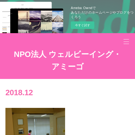
Ameba Owndで
あなただけのホームページやブログをつ
くろう
今すぐ試す
NPO法人 ウェルビーイング・
アミーゴ
2018
.
12